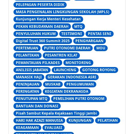
PELEPASAN PESERTA DIDIK
MASA PENGENALAN LINGKUNGAN SEKOLAH (MPLS)
Kunjungan Kerja Menteri Kesehatan
PEKAN KEBUDAYAAN DAERAH
MTQ
PENYULUHAN HUKUM
TESTIMONI
PENTAS SENI
Digital Trust 360 Summit 2025
PENGHARGAAN
PERTEMUAN
PUTRI OTONOMI DAERAH
MOU
PELANTIKAN
PESANTREN KILAT
PEMANTAUAN PILKADES
MONITORING
ANILISIS JABATAN
LAUNCHING
GOTONG ROYONG
MANASIK HAJI
GERAKAN INDONESIA ASRI
PENINJAUAN
MUSKAB
PENGUMUMAN
PERINGATAN
KEGIATAN DEKRANASDA
PENUTUPAN MTQ
PEMILIHAN PUTRI OTONOM
BANTUAN DAN DONASI
Pisah Sambut Kepala Kejaksaan Tinggi Jambi
HARI HAK AZAZI MANUSIA
KUNJUNGAN
PELATIHAN
KEAGAMAAN
EVALUASI