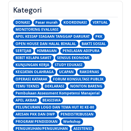
Kategori
DONASI
Pasar murah
KOORDINASI
VIRTUAL
MONITORING EVALUASI
APEL KESIAP SIAGAAN TANGGAP DARURAT
PKK
OPEN HOUSE DAN HALAL BIHALAL
BAKTI SOSIAL
SERTIJAB
HIMBAUAN
PENILAIAN ADIPURA
BIBIT KELAPA SAWIT
SENSUS EKONOMI
KUNJUNGAN KERJA
STUDY EDUKASI
KEGIATAN OLAHRAGA
UCAPAN
RAKORNAS
OPERASI KATARAK
FORUM KONSULTASI PUBLIK
TEMU TEKNIS
DEKLARASI
NONTON BARENG
Pembukaan Assessment Kompetensi Manajerial
APEL AKBAR
BEASISWA
PELUNCURAN LOGO DAN TEMA HUT RI KE-80
ARISAN PKK DAN DWP
PENDISTRIBUSIAN
PROGRAM PENDIDIKAN
Workshop
PENGUKUHAN/PENGUKUHAN
ASISTENSI