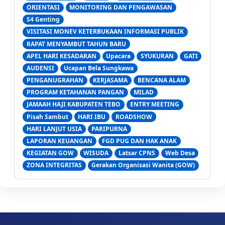
ORIENTASI
MONITORING DAN PENGAWASAN
S4 Genting
VISITASI MONEV KETERBUKAAN INFORMASI PUBLIK
RAPAT MENYAMBUT TAHUN BARU
APEL HARI KESADARAN
Upacara
SYUKURAN
GATI
AUDENSI
Ucapan Bela Sungkawa
PENGANUGRAHAN
KERJASAMA
BENCANA ALAM
PROGRAM KETAHANAN PANGAN
MILAD
JAMAAH HAJI KABUPATEN TEBO
ENTRY MEETING
Pisah Sambut
HARI IBU
ROADSHOW
HARI LANJUT USIA
PARIPURNA
LAPORAN KEUANGAN
FGD PUG DAN HAK ANAK
KEGIATAN GOW
WISUDA
Latsar CPNS
Web Desa
ZONA INTEGRITAS
Gerakan Organisasi Wanita (GOW)