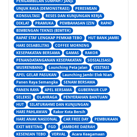
PENGAMBILAN SUMPAH / JANJI
UNJUK RASA (DEMONSTRASI)
PERESMIAN
KONSULTASI
RESES DAN KUNJUNGAN KERJA
DIKLAT
PRAMUKA
PEMBAHASAN IZIN
RAPAT
BIMBINGAN TEKNIS (BIMTEK)
RAPAT STAF LENGKAP PEMKAB TEBO
HUT BANK JAMBI
HARI DISABILITAS
COFFEE MORNING
KESEPAKATAN BERSAMA
GAMAS
RAKOR
PENANDATANGANAN KESEPAKATAN
SOSIALISASI
MUSRENBANG
Lounching Peta Jalan
VISITASI
APEL GELAR PASUKAN
Launching Jambi Elok Nian
Panen Raya Semangka
SENAM BERSAMA
PANEN RAYA
APEL 8ERSAMA
GUBERNUR CUP
SELEKSI
OLAHRAGA
PENYERAHAN BANTUAN
HUT
SILATURAHMI DAN KUNJUNGAN
HARI PAHLAWAN
Rakor Kota Bersih
HARI ANAK NASIONAL
CAR FREE DAY
PEMBUKAAN
EXIT MEETING
FGD
JAMBORE DAERAH
KESENIAN TEBO
VERVAL
Acara Keagamaan