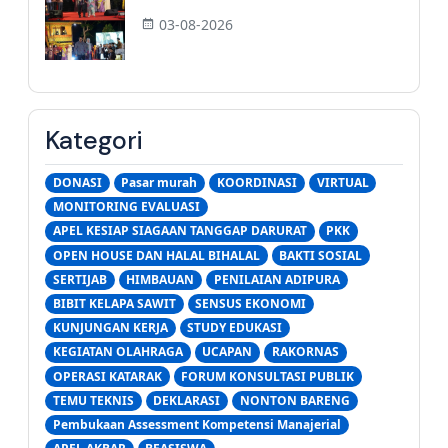
03-08-2026
Kategori
DONASI
Pasar murah
KOORDINASI
VIRTUAL
MONITORING EVALUASI
APEL KESIAP SIAGAAN TANGGAP DARURAT
PKK
OPEN HOUSE DAN HALAL BIHALAL
BAKTI SOSIAL
SERTIJAB
HIMBAUAN
PENILAIAN ADIPURA
BIBIT KELAPA SAWIT
SENSUS EKONOMI
KUNJUNGAN KERJA
STUDY EDUKASI
KEGIATAN OLAHRAGA
UCAPAN
RAKORNAS
OPERASI KATARAK
FORUM KONSULTASI PUBLIK
TEMU TEKNIS
DEKLARASI
NONTON BARENG
Pembukaan Assessment Kompetensi Manajerial