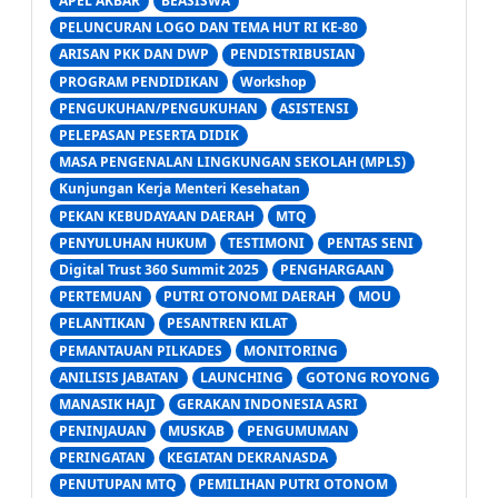
APEL AKBAR
BEASISWA
PELUNCURAN LOGO DAN TEMA HUT RI KE-80
ARISAN PKK DAN DWP
PENDISTRIBUSIAN
PROGRAM PENDIDIKAN
Workshop
PENGUKUHAN/PENGUKUHAN
ASISTENSI
PELEPASAN PESERTA DIDIK
MASA PENGENALAN LINGKUNGAN SEKOLAH (MPLS)
Kunjungan Kerja Menteri Kesehatan
PEKAN KEBUDAYAAN DAERAH
MTQ
PENYULUHAN HUKUM
TESTIMONI
PENTAS SENI
Digital Trust 360 Summit 2025
PENGHARGAAN
PERTEMUAN
PUTRI OTONOMI DAERAH
MOU
PELANTIKAN
PESANTREN KILAT
PEMANTAUAN PILKADES
MONITORING
ANILISIS JABATAN
LAUNCHING
GOTONG ROYONG
MANASIK HAJI
GERAKAN INDONESIA ASRI
PENINJAUAN
MUSKAB
PENGUMUMAN
PERINGATAN
KEGIATAN DEKRANASDA
PENUTUPAN MTQ
PEMILIHAN PUTRI OTONOM