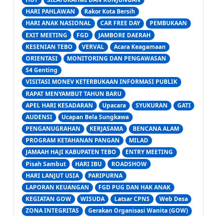
HARI PAHLAWAN
Rakor Kota Bersih
HARI ANAK NASIONAL
CAR FREE DAY
PEMBUKAAN
EXIT MEETING
FGD
JAMBORE DAERAH
KESENIAN TEBO
VERVAL
Acara Keagamaan
ORIENTASI
MONITORING DAN PENGAWASAN
S4 Genting
VISITASI MONEV KETERBUKAAN INFORMASI PUBLIK
RAPAT MENYAMBUT TAHUN BARU
APEL HARI KESADARAN
Upacara
SYUKURAN
GATI
AUDENSI
Ucapan Bela Sungkawa
PENGANUGRAHAN
KERJASAMA
BENCANA ALAM
PROGRAM KETAHANAN PANGAN
MILAD
JAMAAH HAJI KABUPATEN TEBO
ENTRY MEETING
Pisah Sambut
HARI IBU
ROADSHOW
HARI LANJUT USIA
PARIPURNA
LAPORAN KEUANGAN
FGD PUG DAN HAK ANAK
KEGIATAN GOW
WISUDA
Latsar CPNS
Web Desa
ZONA INTEGRITAS
Gerakan Organisasi Wanita (GOW)