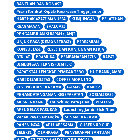
BANTUAN DAN DONASI
Pisah Sambut Kepala Kejaksaan Tinggi Jambi
HARI HAK AZAZI MANUSIA
KUNJUNGAN
PELATIHAN
KEAGAMAAN
EVALUASI
PENGAMBILAN SUMPAH / JANJI
UNJUK RASA (DEMONSTRASI)
PERESMIAN
KONSULTASI
RESES DAN KUNJUNGAN KERJA
DIKLAT
PRAMUKA
PEMBAHASAN IZIN
RAPAT
BIMBINGAN TEKNIS (BIMTEK)
RAPAT STAF LENGKAP PEMKAB TEBO
HUT BANK JAMBI
HARI DISABILITAS
COFFEE MORNING
KESEPAKATAN BERSAMA
GAMAS
RAKOR
PENANDATANGANAN KESEPAKATAN
SOSIALISASI
MUSRENBANG
Lounching Peta Jalan
VISITASI
APEL GELAR PASUKAN
Launching Jambi Elok Nian
Panen Raya Semangka
SENAM BERSAMA
PANEN RAYA
APEL 8ERSAMA
GUBERNUR CUP
SELEKSI
OLAHRAGA
PENYERAHAN BANTUAN
HUT
SILATURAHMI DAN KUNJUNGAN