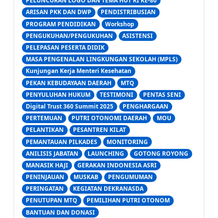
PELUNCURAN LOGO DAN TEMA HUT RI KE-80
ARISAN PKK DAN DWP
PENDISTRIBUSIAN
PROGRAM PENDIDIKAN
Workshop
PENGUKUHAN/PENGUKUHAN
ASISTENSI
PELEPASAN PESERTA DIDIK
MASA PENGENALAN LINGKUNGAN SEKOLAH (MPLS)
Kunjungan Kerja Menteri Kesehatan
PEKAN KEBUDAYAAN DAERAH
MTQ
PENYULUHAN HUKUM
TESTIMONI
PENTAS SENI
Digital Trust 360 Summit 2025
PENGHARGAAN
PERTEMUAN
PUTRI OTONOMI DAERAH
MOU
PELANTIKAN
PESANTREN KILAT
PEMANTAUAN PILKADES
MONITORING
ANILISIS JABATAN
LAUNCHING
GOTONG ROYONG
MANASIK HAJI
GERAKAN INDONESIA ASRI
PENINJAUAN
MUSKAB
PENGUMUMAN
PERINGATAN
KEGIATAN DEKRANASDA
PENUTUPAN MTQ
PEMILIHAN PUTRI OTONOM
BANTUAN DAN DONASI