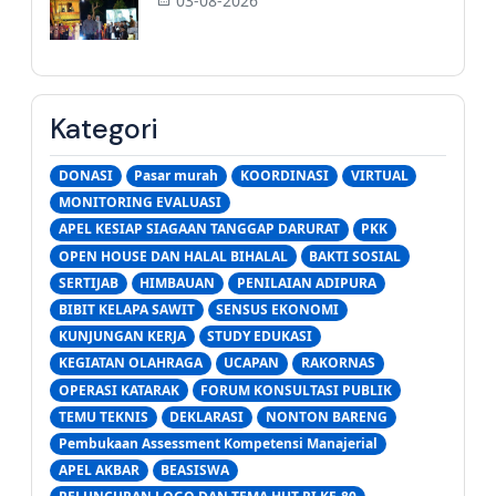
03-08-2026
Kategori
DONASI
Pasar murah
KOORDINASI
VIRTUAL
MONITORING EVALUASI
APEL KESIAP SIAGAAN TANGGAP DARURAT
PKK
OPEN HOUSE DAN HALAL BIHALAL
BAKTI SOSIAL
SERTIJAB
HIMBAUAN
PENILAIAN ADIPURA
BIBIT KELAPA SAWIT
SENSUS EKONOMI
KUNJUNGAN KERJA
STUDY EDUKASI
KEGIATAN OLAHRAGA
UCAPAN
RAKORNAS
OPERASI KATARAK
FORUM KONSULTASI PUBLIK
TEMU TEKNIS
DEKLARASI
NONTON BARENG
Pembukaan Assessment Kompetensi Manajerial
APEL AKBAR
BEASISWA