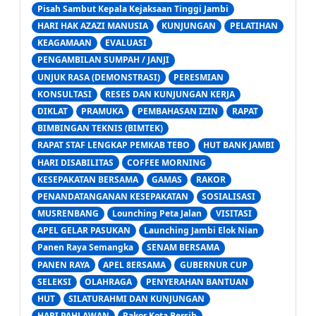
Pisah Sambut Kepala Kejaksaan Tinggi Jambi
HARI HAK AZAZI MANUSIA
KUNJUNGAN
PELATIHAN
KEAGAMAAN
EVALUASI
PENGAMBILAN SUMPAH / JANJI
UNJUK RASA (DEMONSTRASI)
PERESMIAN
KONSULTASI
RESES DAN KUNJUNGAN KERJA
DIKLAT
PRAMUKA
PEMBAHASAN IZIN
RAPAT
BIMBINGAN TEKNIS (BIMTEK)
RAPAT STAF LENGKAP PEMKAB TEBO
HUT BANK JAMBI
HARI DISABILITAS
COFFEE MORNING
KESEPAKATAN BERSAMA
GAMAS
RAKOR
PENANDATANGANAN KESEPAKATAN
SOSIALISASI
MUSRENBANG
Lounching Peta Jalan
VISITASI
APEL GELAR PASUKAN
Launching Jambi Elok Nian
Panen Raya Semangka
SENAM BERSAMA
PANEN RAYA
APEL 8ERSAMA
GUBERNUR CUP
SELEKSI
OLAHRAGA
PENYERAHAN BANTUAN
HUT
SILATURAHMI DAN KUNJUNGAN
HARI PAHLAWAN
Rakor Kota Bersih