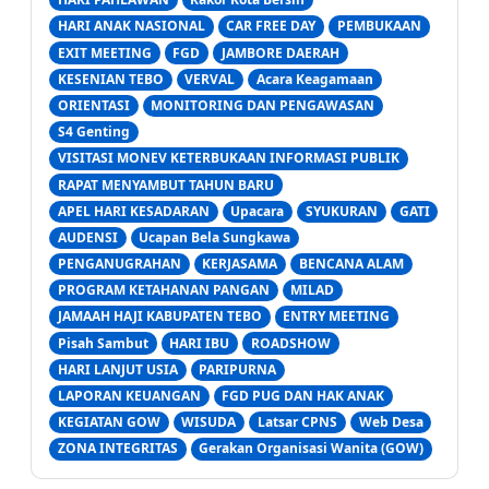
HARI ANAK NASIONAL
CAR FREE DAY
PEMBUKAAN
EXIT MEETING
FGD
JAMBORE DAERAH
KESENIAN TEBO
VERVAL
Acara Keagamaan
ORIENTASI
MONITORING DAN PENGAWASAN
S4 Genting
VISITASI MONEV KETERBUKAAN INFORMASI PUBLIK
RAPAT MENYAMBUT TAHUN BARU
APEL HARI KESADARAN
Upacara
SYUKURAN
GATI
AUDENSI
Ucapan Bela Sungkawa
PENGANUGRAHAN
KERJASAMA
BENCANA ALAM
PROGRAM KETAHANAN PANGAN
MILAD
JAMAAH HAJI KABUPATEN TEBO
ENTRY MEETING
Pisah Sambut
HARI IBU
ROADSHOW
HARI LANJUT USIA
PARIPURNA
LAPORAN KEUANGAN
FGD PUG DAN HAK ANAK
KEGIATAN GOW
WISUDA
Latsar CPNS
Web Desa
ZONA INTEGRITAS
Gerakan Organisasi Wanita (GOW)