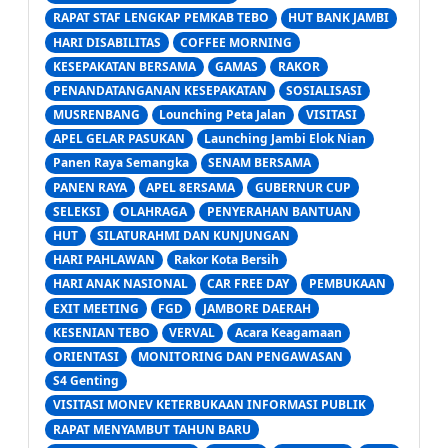
RAPAT STAF LENGKAP PEMKAB TEBO
HUT BANK JAMBI
HARI DISABILITAS
COFFEE MORNING
KESEPAKATAN BERSAMA
GAMAS
RAKOR
PENANDATANGANAN KESEPAKATAN
SOSIALISASI
MUSRENBANG
Lounching Peta Jalan
VISITASI
APEL GELAR PASUKAN
Launching Jambi Elok Nian
Panen Raya Semangka
SENAM BERSAMA
PANEN RAYA
APEL 8ERSAMA
GUBERNUR CUP
SELEKSI
OLAHRAGA
PENYERAHAN BANTUAN
HUT
SILATURAHMI DAN KUNJUNGAN
HARI PAHLAWAN
Rakor Kota Bersih
HARI ANAK NASIONAL
CAR FREE DAY
PEMBUKAAN
EXIT MEETING
FGD
JAMBORE DAERAH
KESENIAN TEBO
VERVAL
Acara Keagamaan
ORIENTASI
MONITORING DAN PENGAWASAN
S4 Genting
VISITASI MONEV KETERBUKAAN INFORMASI PUBLIK
RAPAT MENYAMBUT TAHUN BARU