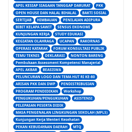
APEL KESIAP SIAGAAN TANGGAP DARURAT
PKK
OPEN HOUSE DAN HALAL BIHALAL
BAKTI SOSIAL
SERTIJAB
HIMBAUAN
PENILAIAN ADIPURA
BIBIT KELAPA SAWIT
SENSUS EKONOMI
KUNJUNGAN KERJA
STUDY EDUKASI
KEGIATAN OLAHRAGA
UCAPAN
RAKORNAS
OPERASI KATARAK
FORUM KONSULTASI PUBLIK
TEMU TEKNIS
DEKLARASI
NONTON BARENG
Pembukaan Assessment Kompetensi Manajerial
APEL AKBAR
BEASISWA
PELUNCURAN LOGO DAN TEMA HUT RI KE-80
ARISAN PKK DAN DWP
PENDISTRIBUSIAN
PROGRAM PENDIDIKAN
Workshop
PENGUKUHAN/PENGUKUHAN
ASISTENSI
PELEPASAN PESERTA DIDIK
MASA PENGENALAN LINGKUNGAN SEKOLAH (MPLS)
Kunjungan Kerja Menteri Kesehatan
PEKAN KEBUDAYAAN DAERAH
MTQ