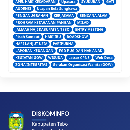
APEL HARI KESADARAN
Upacara
SYUKURAN
GATI
AUDENSI
Ucapan Bela Sungkawa
PENGANUGRAHAN
KERJASAMA
BENCANA ALAM
PROGRAM KETAHANAN PANGAN
MILAD
JAMAAH HAJI KABUPATEN TEBO
ENTRY MEETING
Pisah Sambut
HARI IBU
ROADSHOW
HARI LANJUT USIA
PARIPURNA
LAPORAN KEUANGAN
FGD PUG DAN HAK ANAK
KEGIATAN GOW
WISUDA
Latsar CPNS
Web Desa
ZONA INTEGRITAS
Gerakan Organisasi Wanita (GOW)
DISKOMINFO
Kabupaten Tebo