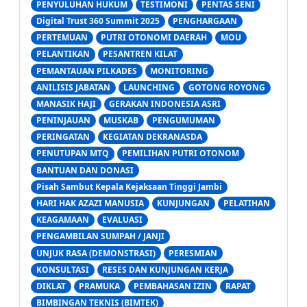
PENYULUHAN HUKUM
TESTIMONI
PENTAS SENI
Digital Trust 360 Summit 2025
PENGHARGAAN
PERTEMUAN
PUTRI OTONOMI DAERAH
MOU
PELANTIKAN
PESANTREN KILAT
PEMANTAUAN PILKADES
MONITORING
ANILISIS JABATAN
LAUNCHING
GOTONG ROYONG
MANASIK HAJI
GERAKAN INDONESIA ASRI
PENINJAUAN
MUSKAB
PENGUMUMAN
PERINGATAN
KEGIATAN DEKRANASDA
PENUTUPAN MTQ
PEMILIHAN PUTRI OTONOM
BANTUAN DAN DONASI
Pisah Sambut Kepala Kejaksaan Tinggi Jambi
HARI HAK AZAZI MANUSIA
KUNJUNGAN
PELATIHAN
KEAGAMAAN
EVALUASI
PENGAMBILAN SUMPAH / JANJI
UNJUK RASA (DEMONSTRASI)
PERESMIAN
KONSULTASI
RESES DAN KUNJUNGAN KERJA
DIKLAT
PRAMUKA
PEMBAHASAN IZIN
RAPAT
BIMBINGAN TEKNIS (BIMTEK)