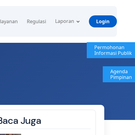
Laporan
layanan
Regulasi
Login
Permohonan
Informasi Publik
Agenda
Pimpinan
Baca Juga