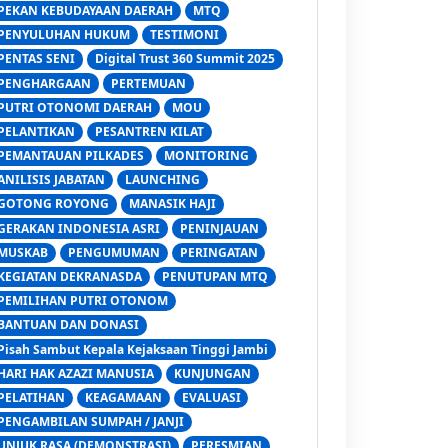
PEKAN KEBUDAYAAN DAERAH
MTQ
PENYULUHAN HUKUM
TESTIMONI
PENTAS SENI
Digital Trust 360 Summit 2025
PENGHARGAAN
PERTEMUAN
PUTRI OTONOMI DAERAH
MOU
PELANTIKAN
PESANTREN KILAT
PEMANTAUAN PILKADES
MONITORING
ANILISIS JABATAN
LAUNCHING
GOTONG ROYONG
MANASIK HAJI
GERAKAN INDONESIA ASRI
PENINJAUAN
MUSKAB
PENGUMUMAN
PERINGATAN
KEGIATAN DEKRANASDA
PENUTUPAN MTQ
PEMILIHAN PUTRI OTONOM
BANTUAN DAN DONASI
Pisah Sambut Kepala Kejaksaan Tinggi Jambi
HARI HAK AZAZI MANUSIA
KUNJUNGAN
PELATIHAN
KEAGAMAAN
EVALUASI
PENGAMBILAN SUMPAH / JANJI
UNJUK RASA (DEMONSTRASI)
PERESMIAN