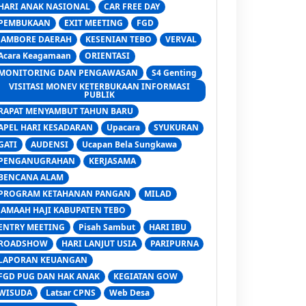
HARI ANAK NASIONAL
CAR FREE DAY
PEMBUKAAN
EXIT MEETING
FGD
JAMBORE DAERAH
KESENIAN TEBO
VERVAL
Acara Keagamaan
ORIENTASI
MONITORING DAN PENGAWASAN
S4 Genting
VISITASI MONEV KETERBUKAAN INFORMASI
PUBLIK
RAPAT MENYAMBUT TAHUN BARU
APEL HARI KESADARAN
Upacara
SYUKURAN
GATI
AUDENSI
Ucapan Bela Sungkawa
PENGANUGRAHAN
KERJASAMA
BENCANA ALAM
PROGRAM KETAHANAN PANGAN
MILAD
JAMAAH HAJI KABUPATEN TEBO
ENTRY MEETING
Pisah Sambut
HARI IBU
ROADSHOW
HARI LANJUT USIA
PARIPURNA
LAPORAN KEUANGAN
FGD PUG DAN HAK ANAK
KEGIATAN GOW
WISUDA
Latsar CPNS
Web Desa