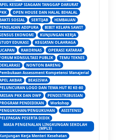
APEL KESIAP SIAGAAN TANGGAP DARURAT
PKK
OPEN HOUSE DAN HALAL BIHALAL
BAKTI SOSIAL
SERTIJAB
HIMBAUAN
PENILAIAN ADIPURA
BIBIT KELAPA SAWIT
SENSUS EKONOMI
KUNJUNGAN KERJA
STUDY EDUKASI
KEGIATAN OLAHRAGA
UCAPAN
RAKORNAS
OPERASI KATARAK
FORUM KONSULTASI PUBLIK
TEMU TEKNIS
DEKLARASI
NONTON BARENG
Pembukaan Assessment Kompetensi Manajerial
APEL AKBAR
BEASISWA
PELUNCURAN LOGO DAN TEMA HUT RI KE-80
ARISAN PKK DAN DWP
PENDISTRIBUSIAN
PROGRAM PENDIDIKAN
Workshop
PENGUKUHAN/PENGUKUHAN
ASISTENSI
PELEPASAN PESERTA DIDIK
MASA PENGENALAN LINGKUNGAN SEKOLAH
(MPLS)
Kunjungan Kerja Menteri Kesehatan