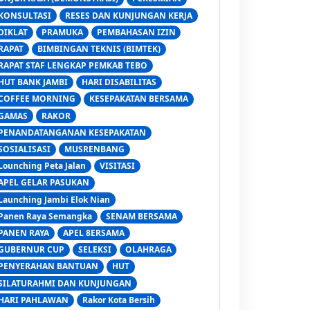
KONSULTASI
RESES DAN KUNJUNGAN KERJA
DIKLAT
PRAMUKA
PEMBAHASAN IZIN
RAPAT
BIMBINGAN TEKNIS (BIMTEK)
RAPAT STAF LENGKAP PEMKAB TEBO
HUT BANK JAMBI
HARI DISABILITAS
COFFEE MORNING
KESEPAKATAN BERSAMA
GAMAS
RAKOR
PENANDATANGANAN KESEPAKATAN
SOSIALISASI
MUSRENBANG
Lounching Peta Jalan
VISITASI
APEL GELAR PASUKAN
Launching Jambi Elok Nian
Panen Raya Semangka
SENAM BERSAMA
PANEN RAYA
APEL 8ERSAMA
GUBERNUR CUP
SELEKSI
OLAHRAGA
PENYERAHAN BANTUAN
HUT
SILATURAHMI DAN KUNJUNGAN
HARI PAHLAWAN
Rakor Kota Bersih