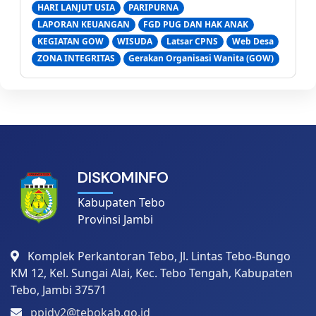
HARI LANJUT USIA
PARIPURNA
LAPORAN KEUANGAN
FGD PUG DAN HAK ANAK
KEGIATAN GOW
WISUDA
Latsar CPNS
Web Desa
ZONA INTEGRITAS
Gerakan Organisasi Wanita (GOW)
DISKOMINFO
Kabupaten Tebo
Provinsi Jambi
Komplek Perkantoran Tebo, Jl. Lintas Tebo-Bungo
KM 12, Kel. Sungai Alai, Kec. Tebo Tengah, Kabupaten
Tebo, Jambi 37571
ppidv2@tebokab.go.id