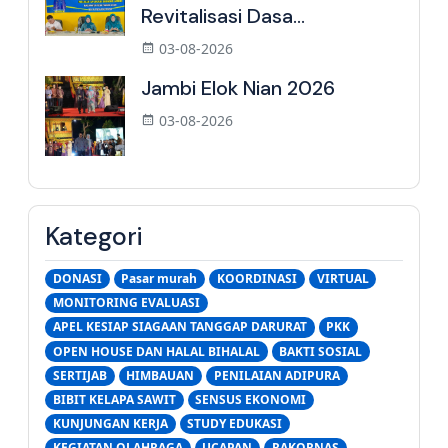
Revitalisasi Dasa...
03-08-2026
Jambi Elok Nian 2026
03-08-2026
Kategori
DONASI
Pasar murah
KOORDINASI
VIRTUAL
MONITORING EVALUASI
APEL KESIAP SIAGAAN TANGGAP DARURAT
PKK
OPEN HOUSE DAN HALAL BIHALAL
BAKTI SOSIAL
SERTIJAB
HIMBAUAN
PENILAIAN ADIPURA
BIBIT KELAPA SAWIT
SENSUS EKONOMI
KUNJUNGAN KERJA
STUDY EDUKASI
KEGIATAN OLAHRAGA
UCAPAN
RAKORNAS