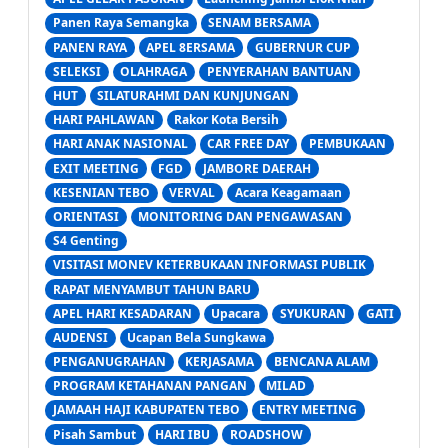
Panen Raya Semangka
SENAM BERSAMA
PANEN RAYA
APEL 8ERSAMA
GUBERNUR CUP
SELEKSI
OLAHRAGA
PENYERAHAN BANTUAN
HUT
SILATURAHMI DAN KUNJUNGAN
HARI PAHLAWAN
Rakor Kota Bersih
HARI ANAK NASIONAL
CAR FREE DAY
PEMBUKAAN
EXIT MEETING
FGD
JAMBORE DAERAH
KESENIAN TEBO
VERVAL
Acara Keagamaan
ORIENTASI
MONITORING DAN PENGAWASAN
S4 Genting
VISITASI MONEV KETERBUKAAN INFORMASI PUBLIK
RAPAT MENYAMBUT TAHUN BARU
APEL HARI KESADARAN
Upacara
SYUKURAN
GATI
AUDENSI
Ucapan Bela Sungkawa
PENGANUGRAHAN
KERJASAMA
BENCANA ALAM
PROGRAM KETAHANAN PANGAN
MILAD
JAMAAH HAJI KABUPATEN TEBO
ENTRY MEETING
Pisah Sambut
HARI IBU
ROADSHOW