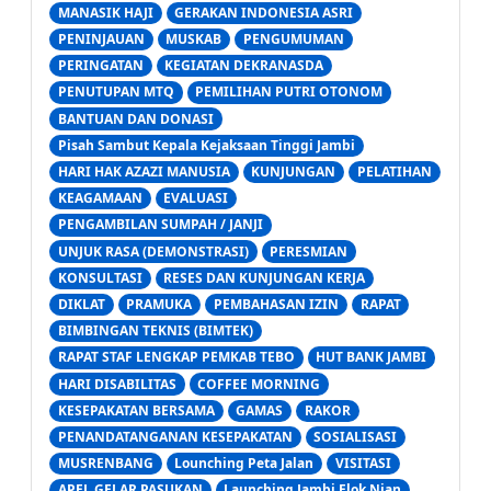
MANASIK HAJI
GERAKAN INDONESIA ASRI
PENINJAUAN
MUSKAB
PENGUMUMAN
PERINGATAN
KEGIATAN DEKRANASDA
PENUTUPAN MTQ
PEMILIHAN PUTRI OTONOM
BANTUAN DAN DONASI
Pisah Sambut Kepala Kejaksaan Tinggi Jambi
HARI HAK AZAZI MANUSIA
KUNJUNGAN
PELATIHAN
KEAGAMAAN
EVALUASI
PENGAMBILAN SUMPAH / JANJI
UNJUK RASA (DEMONSTRASI)
PERESMIAN
KONSULTASI
RESES DAN KUNJUNGAN KERJA
DIKLAT
PRAMUKA
PEMBAHASAN IZIN
RAPAT
BIMBINGAN TEKNIS (BIMTEK)
RAPAT STAF LENGKAP PEMKAB TEBO
HUT BANK JAMBI
HARI DISABILITAS
COFFEE MORNING
KESEPAKATAN BERSAMA
GAMAS
RAKOR
PENANDATANGANAN KESEPAKATAN
SOSIALISASI
MUSRENBANG
Lounching Peta Jalan
VISITASI
APEL GELAR PASUKAN
Launching Jambi Elok Nian