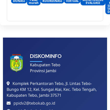
DONASI
KOORDINASI
VIRTUAL
murah
EVALUASI
S
T
D
DISKOMINFO
Kabupaten Tebo
Provinsi Jambi
Komplek Perkantoran Tebo, Jl. Lintas Tebo-
Bungo KM 12, Kel. Sungai Alai, Kec. Tebo Tengah,
Kabupaten Tebo, Jambi 37571
ppidv2@tebokab.go.id